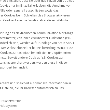
r so einstellen, dass Sie über das Setzen von Cookies
ookies nur im Einzelfall erlauben, die Annahme von
älle oder generell ausschließen sowie das
er Cookies beim Schließen des Browser aktivieren.
on Cookies kann die Funktionalität dieser Website
führung des elektronischen Kommunikationsvorgangs
 bestimmter, von Ihnen erwünschter Funktionen (z.B.
rderlich sind, werden auf Grundlage von Art. 6 Abs. 1
. Der Websitebetreiber hat ein berechtigtes Interesse
Cookies zur technisch fehlerfreien und optimierten
enste. Soweit andere Cookies (z.B. Cookies zur
ltens) gespeichert werden, werden diese in dieser
esondert behandelt.
 erhebt und speichert automatisch Informationen in
-Dateien, die Ihr Browser automatisch an uns
Browserversion
riebssystem