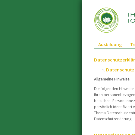
t
to
Ausbildung
T
Datenschutzerklä
Datenschutz 
Allgemeine Hinweise
Die folgenden Hinweise
Ihren personenbezogene
besuchen. Personenbezo
persönlich identifizier
Thema Datenschutz entn
Datenschutzerklärung.
Datenerfassung a