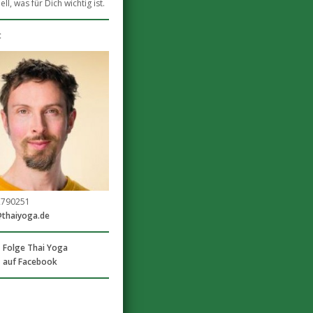
ll, was für Dich wichtig ist.
t
2790251
@thaiyoga.de
Folge Thai Yoga
auf Facebook