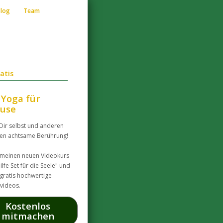
Blog
Team
atis
 Yoga für
use
Dir selbst und anderen
en achtsame Berührung!
 meinen neuen Videokurs
ilfe Set für die Seele" und
 gratis hochwertige
videos.
Kostenlos
mitmachen