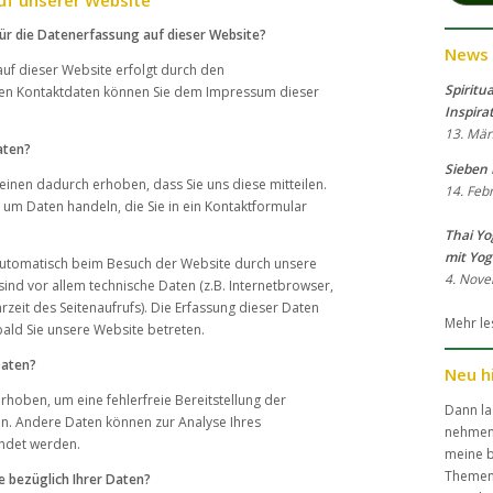
für die Datenerfassung auf dieser Website?
News -
uf dieser Website erfolgt durch den
Spiritua
en Kontaktdaten können Sie dem Impressum dieser
Inspira
13. Mär
aten?
Sieben
inen dadurch erhoben, dass Sie uns diese mitteilen.
14. Feb
. um Daten handeln, die Sie in ein Kontaktformular
Thai Yo
mit Yog
utomatisch beim Besuch der Website durch unsere
4. Nov
sind vor allem technische Daten (z.B. Internetbrowser,
zeit des Seitenaufrufs). Die Erfassung dieser Daten
Mehr l
bald Sie unsere Website betreten.
Daten?
Neu h
erhoben, um eine fehlerfreie Bereitstellung der
Dann la
en. Andere Daten können zur Analyse Ihres
nehmen
ndet werden.
meine b
Themen 
e bezüglich Ihrer Daten?