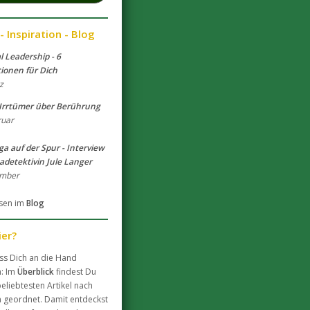
 Inspiration - Blog
l Leadership - 6
tionen für Dich
z
 Irrtümer über Berührung
ruar
ga auf der Spur - Interview
adetektivin Jule Langer
ember
esen im
Blog
ier?
ss Dich an die Hand
: Im
Überblick
findest Du
eliebtesten Artikel nach
geordnet. Damit entdeckst