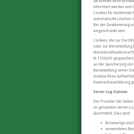
Sie können Ihren Browse
informiert werden und C
Cookies für bestimmte F
automatische Löschen d
Bei der Deaktivierung v
eingeschränkt sein.
Cookies, die zur Durch
oder zur Bereitstellung
Warenkorbfunktion) erfo
lit. f DSGVO gespeichert
an der Speicherung von 
Bereitstellung seiner Di
Analyse Ihres Surfverha
Datenschutzerklärung g
Server-Log-Dateien
Der Provider der Seiten
so genannten Server-Log
übermittelt. Dies sind:
Browsertyp und 
verwendetes Bet