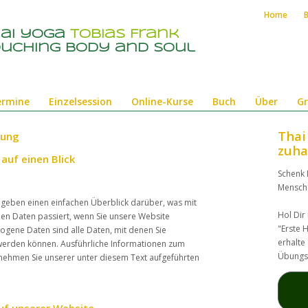
Home
hai yoga
Tobias Frank
uching body and soul
ermine
Einzelsession
Online-Kurse
Buch
Über
Gr
Thai
rung
zuha
auf einen Blick
Schenk 
Mensch
 geben einen einfachen Überblick darüber, was mit
Hol Dir
n Daten passiert, wenn Sie unsere Website
"Erste H
gene Daten sind alle Daten, mit denen Sie
erhalte
t werden können. Ausführliche Informationen zum
Übungs
ehmen Sie unserer unter diesem Text aufgeführten
uf unserer Website