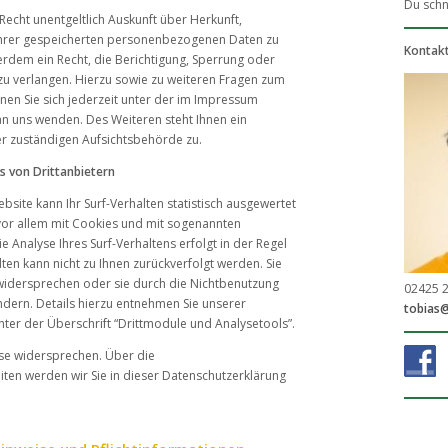
Du schne
Recht unentgeltlich Auskunft über Herkunft,
hrer gespeicherten personenbezogenen Daten zu
Kontak
erdem ein Recht, die Berichtigung, Sperrung oder
zu verlangen. Hierzu sowie zu weiteren Fragen zum
en Sie sich jederzeit unter der im Impressum
 uns wenden. Des Weiteren steht Ihnen ein
r zuständigen Aufsichtsbehörde zu.
s von Drittanbietern
site kann Ihr Surf-Verhalten statistisch ausgewertet
vor allem mit Cookies und mit sogenannten
Analyse Ihres Surf-Verhaltens erfolgt in der Regel
ten kann nicht zu Ihnen zurückverfolgt werden. Sie
widersprechen oder sie durch die Nichtbenutzung
02425 
dern. Details hierzu entnehmen Sie unserer
tobias
ter der Überschrift “Drittmodule und Analysetools”.
yse widersprechen. Über die
ten werden wir Sie in dieser Datenschutzerklärung