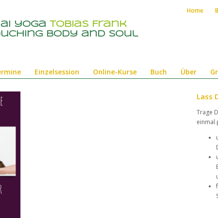
Home
hai yoga
Tobias Frank
uching body and soul
ermine
Einzelsession
Online-Kurse
Buch
Über
Gr
Lass D
Trage D
einmal 