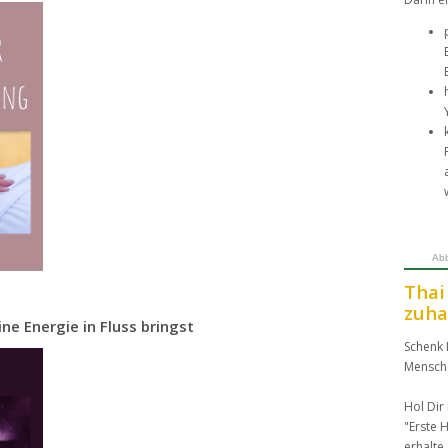
Abb
Thai
zuha
ine Energie in Fluss bringst
Schenk 
Mensch
Hol Dir
"Erste H
erhalte