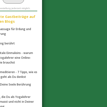
estellung jederzeit möglich.
bte Gastbeiträge auf
en Blogs
assage für Erdung und
rung
ng berührt
itale Einmaleins - warum
Yogalehrer eine Online-
ie brauchst
 meditieren - 7 Tipps, wie es
r geht als Du denkst
Deine Seele Berührung
, die Du als Yogalehrer
musst und nicht in Deiner
dung