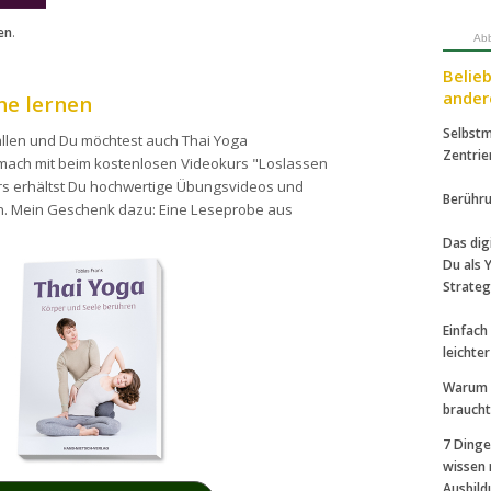
ken
.
Abb
Belie
ander
ne lernen
Selbstm
fallen und Du möchtest auch Thai Yoga
Zentrie
ach mit beim kostenlosen Videokurs "Loslassen
urs erhältst Du hochwertige Übungsvideos und
Berühru
n.
Mein Geschenk dazu: Eine Leseprobe aus
Das dig
Du als 
Strateg
Einfach
leichte
Warum 
braucht
7 Dinge
wissen 
Ausbil