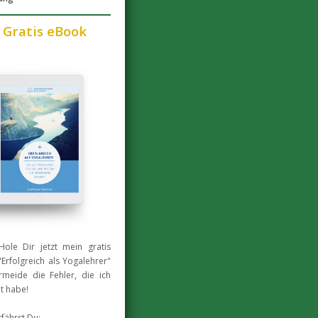
 Gratis eBook
Hole Dir jetzt mein gratis
Erfolgreich als Yogalehrer"
meide die Fehler, die ich
t habe!
rfährst Du: