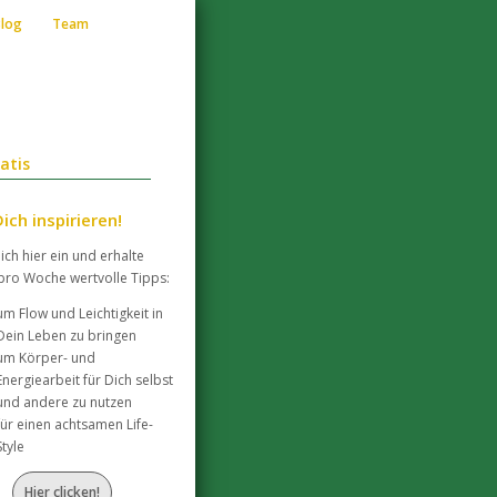
Blog
Team
atis
ich inspirieren!
ich hier ein und erhalte
pro Woche wertvolle Tipps:
um Flow und Leichtigkeit in
Dein Leben zu bringen
um Körper- und
Energiearbeit für Dich selbst
und andere zu nutzen
für einen achtsamen Life-
Style
Hier clicken!