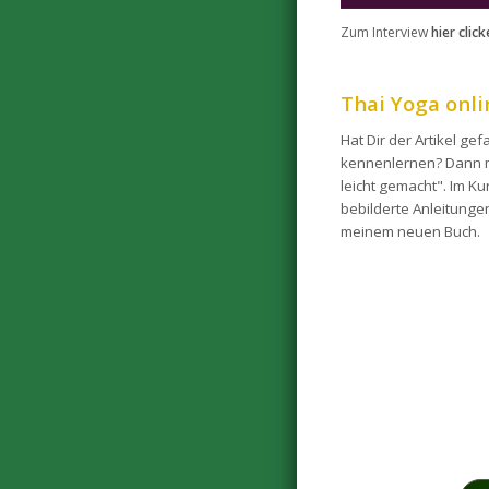
Zum Interview
hier clic
Thai Yoga onli
Hat Dir der Artikel ge
kennenlernen? Dann m
leicht gemacht". Im K
bebilderte Anleitunge
meinem neuen Buch.