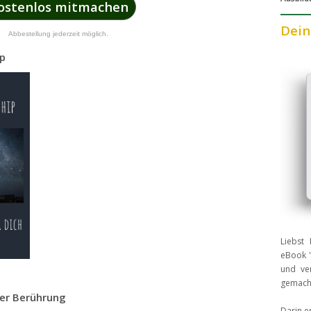
ostenlos mitmachen
Dein
Abbestellung jederzeit möglich.
ip
Liebst 
eBook "
und ver
gemach
ber Berührung
Darin e