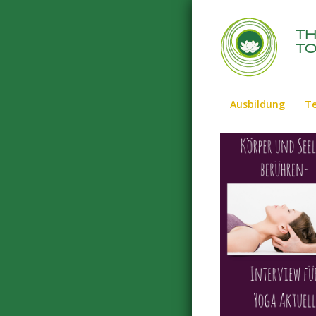
t
to
Ausbildung
T