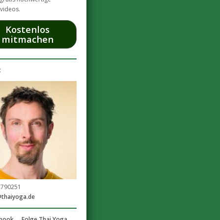
videos.
Kostenlos
mitmachen
t
2790251
@thaiyoga.de
Folge Thai Yoga