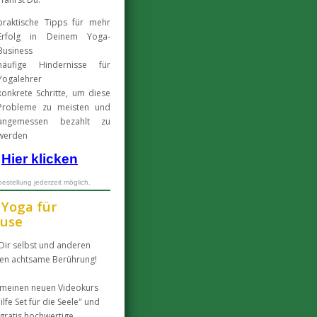
praktische Tipps für mehr
Erfolg in Deinem Yoga-
Business
häufige Hindernisse für
Yogalehrer
konkrete Schritte, um diese
Probleme zu meisten und
angemessen bezahlt zu
werden
Hier klicken
estellung jederzeit möglich.
 Yoga für
use
Dir selbst und anderen
en achtsame Berührung!
 meinen neuen Videokurs
ilfe Set für die Seele" und
 gratis hochwertige