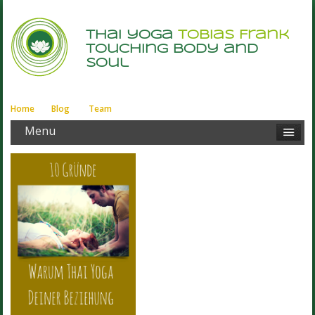
thai yoga
Tobias Frank
touching body and
soul
Home
Blog
Team
Menu