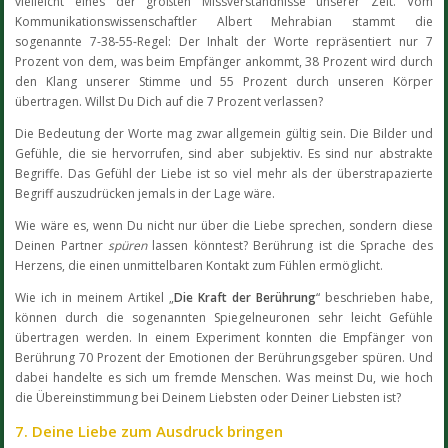
vielleicht eines der größten Missverständnisse unserer Zeit. Vom
Kommunikationswissenschaftler Albert Mehrabian stammt die
sogenannte 7-38-55-Regel: Der Inhalt der Worte repräsentiert nur 7
Prozent von dem, was beim Empfänger ankommt, 38 Prozent wird durch
den Klang unserer Stimme und 55 Prozent durch unseren Körper
übertragen. Willst Du Dich auf die 7 Prozent verlassen?
Die Bedeutung der Worte mag zwar allgemein gültig sein. Die Bilder und
Gefühle, die sie hervorrufen, sind aber subjektiv. Es sind nur abstrakte
Begriffe. Das Gefühl der Liebe ist so viel mehr als der überstrapazierte
Begriff auszudrücken jemals in der Lage wäre.
Wie wäre es, wenn Du nicht nur über die Liebe sprechen, sondern diese
Deinen Partner
spüren
lassen könntest? Berührung ist die Sprache des
Herzens, die einen unmittelbaren Kontakt zum Fühlen ermöglicht.
Wie ich in meinem Artikel „
Die Kraft der Berührung
“ beschrieben habe,
können durch die sogenannten Spiegelneuronen sehr leicht Gefühle
übertragen werden. In einem Experiment konnten die Empfänger von
Berührung 70 Prozent der Emotionen der Berührungsgeber spüren. Und
dabei handelte es sich um fremde Menschen. Was meinst Du, wie hoch
die Übereinstimmung bei Deinem Liebsten oder Deiner Liebsten ist?
7. Deine Liebe zum Ausdruck bringen