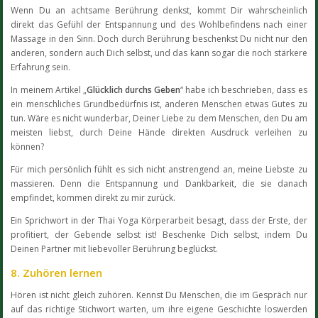
Wenn Du an achtsame Berührung denkst, kommt Dir wahrscheinlich
direkt das Gefühl der Entspannung und des Wohlbefindens nach einer
Massage in den Sinn. Doch durch Berührung beschenkst Du nicht nur den
anderen, sondern auch Dich selbst, und das kann sogar die noch stärkere
Erfahrung sein.
In meinem Artikel „
Glücklich durchs Geben
“ habe ich beschrieben, dass es
ein menschliches Grundbedürfnis ist, anderen Menschen etwas Gutes zu
tun. Wäre es nicht wunderbar, Deiner Liebe zu dem Menschen, den Du am
meisten liebst, durch Deine Hände direkten Ausdruck verleihen zu
können?
Für mich persönlich fühlt es sich nicht anstrengend an, meine Liebste zu
massieren. Denn die Entspannung und Dankbarkeit, die sie danach
empfindet, kommen direkt zu mir zurück.
Ein Sprichwort in der Thai Yoga Körperarbeit besagt, dass der Erste, der
profitiert, der Gebende selbst ist! Beschenke Dich selbst, indem Du
Deinen Partner mit liebevoller Berührung beglückst.
8. Zuhören lernen
Hören ist nicht gleich zuhören. Kennst Du Menschen, die im Gespräch nur
auf das richtige Stichwort warten, um ihre eigene Geschichte loswerden