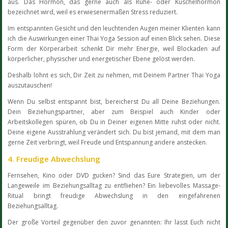
aus. Das Hormon, das gerne auch als Ruhe- oder Kuschelhormon
bezeichnet wird, weil es erwiesenermaßen Stress reduziert.
Im entspannten Gesicht und den leuchtenden Augen meiner Klienten kann
ich die Auswirkungen einer Thai Yoga Session auf einen Blick sehen. Diese
Form der Körperarbeit schenkt Dir mehr Energie, weil Blockaden auf
körperlicher, physischer und energetischer Ebene gelöst werden.
Deshalb lohnt es sich, Dir Zeit zu nehmen, mit Deinem Partner Thai Yoga
auszutauschen!
Wenn Du selbst entspannt bist, bereicherst Du all Deine Beziehungen.
Dein Beziehungspartner, aber zum Beispiel auch Kinder oder
Arbeitskollegen spüren, ob Du in Deiner eigenen Mitte ruhst oder nicht.
Deine eigene Ausstrahlung verändert sich. Du bist jemand, mit dem man
gerne Zeit verbringt, weil Freude und Entspannung andere anstecken.
4. Freudige Abwechslung
Fernsehen, Kino oder DVD gucken? Sind das Eure Strategien, um der
Langeweile im Beziehungsalltag zu entfliehen? Ein liebevolles Massage-
Ritual bringt freudige Abwechslung in den eingefahrenen
Beziehungsalltag.
Der große Vorteil gegenüber den zuvor genannten: Ihr lasst Euch nicht