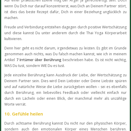
Auf einer praktischen Ebene mag der Ärger ja gerechtfertigt sein. Doch
wenn Du Dich nur darauf konzentrierst, was Dich an Deinem Partner stört,
ist dies das beste Rezept dafür, Dich in einer Beziehung unglücklich zu
machen.
Freude und Verbindung entstehen dagegen durch positive Wertschätzung
und diese kannst Du unter anderem durch die Thai Yoga Körperarbeit
kultivieren.
Denn hier geht es nicht darum, irgendetwas zu leisten. Es gibt im Grunde
genommen auch nichts, was Du falsch machen kannst, wie ich in meinem
Artikel
7 Irrtümer über Berührung
beschrieben habe. Es ist nicht wichtig,
WAS Du tust, sondern WIE Du es tust.
Jede einzelne Berührung kann Ausdruck der Liebe, der Wertschätzung zu
Deinem Partner sein. Dies wird Dein Liebster oder Deine Liebste spüren
und auf natürliche Weise die Liebe zurückgeben wollen – sei es ebenfalls
durch Berührung, ein liebevolles Feedback oder vielleicht einfach nur
durch ein Lächeln oder einen Blick, der manchmal mehr als unzählige
Worte verrät.
10. Gefühle heilen
Durch achtsame Berührung kannst Du nicht nur den physischen Körper,
sondern auch den emotionalen Körper eines Menschen berühren.