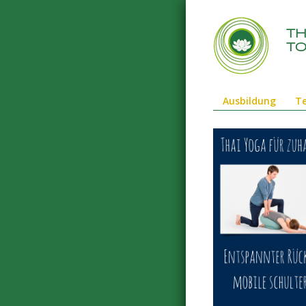
t
to
Ausbildung
T