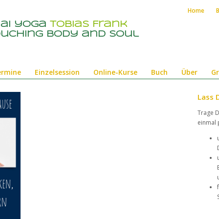
Home
hai yoga
Tobias Frank
uching body and soul
ermine
Einzelsession
Online-Kurse
Buch
Über
Gr
Lass D
Trage D
einmal 