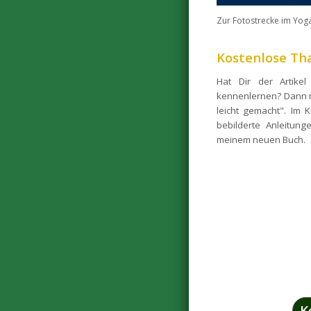
Zur Fotostrecke im Yog
Kostenlose Th
Hat Dir der Artike
kennenlernen? Dann m
leicht gemacht". Im 
bebilderte Anleitun
meinem neuen Buch.
K