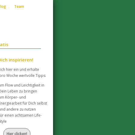
Blog
Team
atis
ich inspirieren!
ich hier ein und erhalte
pro Woche wertvolle Tipps:
um Flow und Leichtigkeit in
Dein Leben zu bringen
um Körper- und
Energiearbeit für Dich selbst
und andere zu nutzen
für einen achtsamen Life-
Style
Hier clicken!