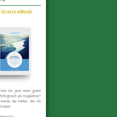
 Gratis eBook
Hole Dir jetzt mein gratis
Erfolgreich als Yogalehrer"
meide die Fehler, die ich
t habe!
rfährst Du: