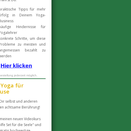
praktische Tipps für mehr
Erfolg in Deinem Yoga-
Business
häufige Hindernisse für
Yogalehrer
konkrete Schritte, um diese
Probleme zu meisten und
angemessen bezahlt zu
werden
Hier klicken
estellung jederzeit möglich.
 Yoga für
use
Dir selbst und anderen
en achtsame Berührung!
 meinen neuen Videokurs
ilfe Set für die Seele" und
 gratis hochwertige