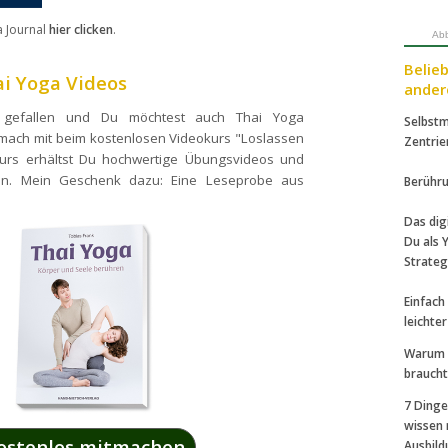
a Journal
hier clicken
.
Abb
Belie
ai Yoga Videos
ander
l gefallen und Du möchtest auch Thai Yoga
Selbstm
ach mit beim kostenlosen Videokurs "Loslassen
Zentrie
Kurs erhältst Du hochwertige Übungsvideos und
gen.
Mein Geschenk dazu: Eine Leseprobe aus
Berühru
Das dig
Du als 
Strateg
Einfach
leichte
Warum 
braucht
7 Dinge
wissen 
ostenlos mitmachen
Ausbil