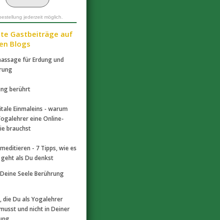
estellung jederzeit möglich.
bte Gastbeiträge auf
en Blogs
assage für Erdung und
rung
ng berührt
itale Einmaleins - warum
Yogalehrer eine Online-
ie brauchst
 meditieren - 7 Tipps, wie es
r geht als Du denkst
Deine Seele Berührung
, die Du als Yogalehrer
musst und nicht in Deiner
dung