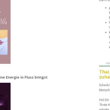
Abb
Thai
zuha
ine Energie in Fluss bringst
Schenk 
Mensch
Hol Dir
"Erste H
erhalte