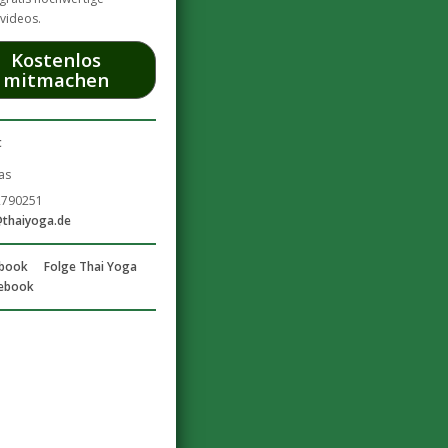
videos.
Kostenlos
mitmachen
t
2790251
@thaiyoga.de
Folge Thai Yoga
cebook