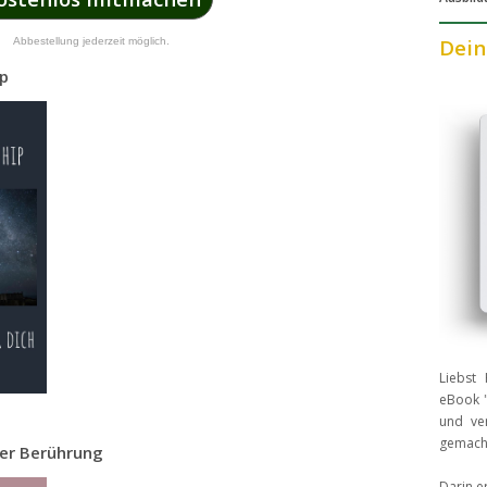
Dein
Abbestellung jederzeit möglich.
ip
Liebst 
eBook "
und ver
gemach
ber Berührung
Darin e