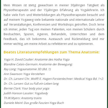
Mein Wissen ist stetig gewachsen in meiner 30jährigen Tätigkeit als
Physiotherapeutin und der 15jährigen Erfahrung als Yogalehrerin. Ich
habe viele Fort- und Weiterbildungen als Physiotherapeutin besucht und
auf meinem Yogaweg viele bekannte nationale und internationale Lehrer
auf Veranstaltungen, Konferenzen und Workshops getroffen. Doch lerne
ich immer, jeden Tag von meinen Patienten, von meinen Schülern durch
Beobachten, Spüren, Agieren, Behandeln, Unterrichten und dem
Feedback, das ich bekomme. Austausch und Rückmeldung sind mir
immer wichtig, um meine Arbeit zu reflektieren und zu optimieren.
Beates Literaturempfehlungen zum Thema Anatomie:
Yoga H. David Coulter: Anatomie des Hatha Yoga
Blandine Calais-Germain: Anatomie der Bewegung:
Ray Long: Yogaanatomie 3D (Bd. 1)
Ann Swanson: Yoga Verstehen
Dr. Ch. Larsen/ Chr. Wolff/ E. Hagen-Forstenlechner: Medical Yoga Bd. 1+2:
Dr. Ch. Larsen: Gut zu Fuß ein Leben lang
Bernie Clark: Your body your yoga
Judith Hanson Lasater: Yogabody
Th.W.Myers: Anatomy trains
Daniele Meinl: Das große Faszien-Yoga Buch