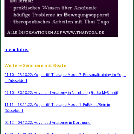
mehr Infos
Weitere Seminare mit Beate
21.10. - 23.10.22: Yoga trifft Therapie Modul 7: Personaltraining im Yoga
in Düsseldorf
27.10. - 30.10.22: Advanced Anatomy in Nürnberg (Studio MyShanti)
11.11. - 13.11.22: Yoga trifft Therapie Modul 1: Fuß/Knie/Bein in
Düsseldorf
02.12. - 04.12.22: Advanced Anatomie in Dortmund