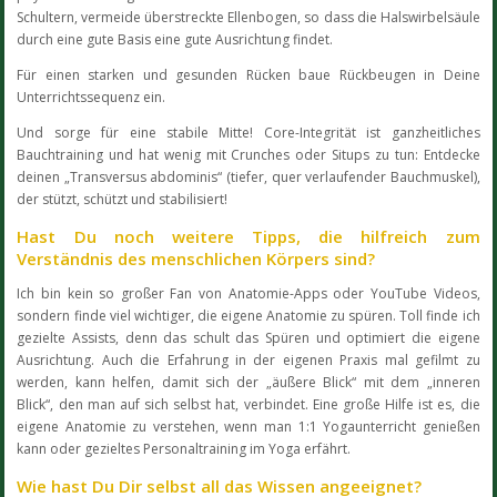
Schultern, vermeide überstreckte Ellenbogen, so dass die Halswirbelsäule
durch eine gute Basis eine gute Ausrichtung findet.
Für einen starken und gesunden Rücken baue Rückbeugen in Deine
Unterrichtssequenz ein.
Und sorge für eine stabile Mitte! Core-Integrität ist ganzheitliches
Bauchtraining und hat wenig mit Crunches oder Situps zu tun: Entdecke
deinen „Transversus abdominis“ (tiefer, quer verlaufender Bauchmuskel),
der stützt, schützt und stabilisiert!
Hast Du noch weitere Tipps, die hilfreich zum
Verständnis des menschlichen Körpers sind?
Ich bin kein so großer Fan von Anatomie-Apps oder YouTube Videos,
sondern finde viel wichtiger, die eigene Anatomie zu spüren. Toll finde ich
gezielte Assists, denn das schult das Spüren und optimiert die eigene
Ausrichtung. Auch die Erfahrung in der eigenen Praxis mal gefilmt zu
werden, kann helfen, damit sich der „äußere Blick“ mit dem „inneren
Blick“, den man auf sich selbst hat, verbindet. Eine große Hilfe ist es, die
eigene Anatomie zu verstehen, wenn man 1:1 Yogaunterricht genießen
kann oder gezieltes Personaltraining im Yoga erfährt.
Wie hast Du Dir selbst all das Wissen angeeignet?