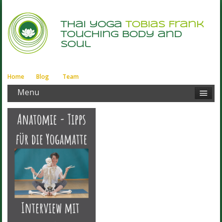
thai yoga
Tobias Frank
touching body and
soul
Home
Blog
Team
Menu