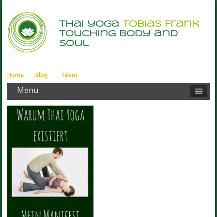
thai yoga
Tobias Frank
touching body and
soul
Home
Blog
Team
Menu