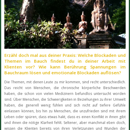
Erzähl doch mal aus deiner Praxis: Welche Blockaden und
Themen im Bauch findest du in deiner Arbeit mit
Klienten vor? Wie kann Berührung Spannungen im
Bauchraum lösen und emotionale Blockaden auflösen?
Die Themen, mit denen Leute zu mir kommen, sind recht unterschiedlich.
Das reicht von Menschen, die chronische körperliche Beschwerden
haben, die schon von vielen Medizinern befundlos untersucht worden
sind. Über Menschen, die Schwierigkeiten in Beziehungen zu ihrer Umwelt
haben, die generell wenig fühlen und sich nicht auf tiefere Gefühle
einlassen können, bis hin zu Menschen, die unzufrieden sind mit ihrem
Leben oder spüren, dass etwas hakt, dass es einen Konflikt in ihnen gibt
und ihnen die nötige Klarheit fehlt. Seltener, aber manchmal eben doch,
wissen die Klienten bereits von ihren Verletzungen und Wunden der