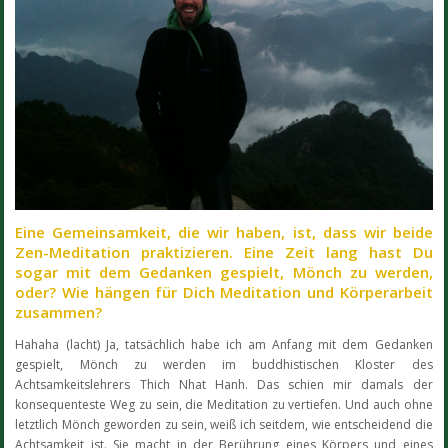
Eine Gemeinsamkeit, die wir haben, ist, dass wir beide
Zen-Meditation praktizieren. Eine Zeit lang hast Du
sogar mit dem Gedanken gespielt, Mönch zu werden,
oder? Wie hängen für Dich Meditation und Körperarbeit
zusammen?
Hahaha (lacht) Ja, tatsächlich habe ich am Anfang mit dem Gedanken
gespielt, Mönch zu werden im buddhistischen Kloster des
Achtsamkeitslehrers Thich Nhat Hanh. Das schien mir damals der
konsequenteste Weg zu sein, die Meditation zu vertiefen. Und auch ohne
letztlich Mönch geworden zu sein, weiß ich seitdem, wie entscheidend die
Achtsamkeit ist. Sie macht in der Berührung eines Körpers und eines