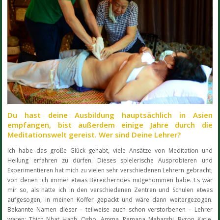
Du hast deine Ausbildung hauptsächlich in Asien
empfangen, bist außerdem einige Jahre durch die
Meditationswelt gereist. Wer sind Deine Lehrer?
Ich habe das große Glück gehabt, viele Ansätze von Meditation und
Heilung erfahren zu dürfen. Dieses spielerische Ausprobieren und
Experimentieren hat mich zu vielen sehr verschiedenen Lehrern gebracht,
von denen ich immer etwas Bereicherndes mitgenommen habe. Es war
mir so, als hätte ich in den verschiedenen Zentren und Schulen etwas
aufgesogen, in meinen Koffer gepackt und wäre dann weitergezogen.
Bekannte Namen dieser – teilweise auch schon verstorbenen – Lehrer
wären: Thich Nhat Hanh, Osho, Amma, Ramana Maharshi, Byron Katie,