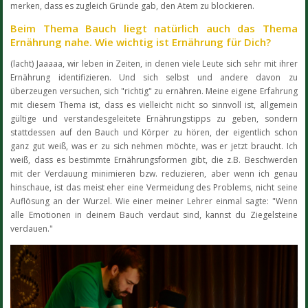
merken, dass es zugleich Gründe gab, den Atem zu blockieren.
Beim Thema Bauch liegt natürlich auch das Thema
Ernährung nahe. Wie wichtig ist Ernährung für Dich?
(lacht) Jaaaaa, wir leben in Zeiten, in denen viele Leute sich sehr mit ihrer
Ernährung identifizieren. Und sich selbst und andere davon zu
überzeugen versuchen, sich "richtig" zu ernähren. Meine eigene Erfahrung
mit diesem Thema ist, dass es vielleicht nicht so sinnvoll ist, allgemein
gültige und verstandesgeleitete Ernährungstipps zu geben, sondern
stattdessen auf den Bauch und Körper zu hören, der eigentlich schon
ganz gut weiß, was er zu sich nehmen möchte, was er jetzt braucht. Ich
weiß, dass es bestimmte Ernährungsformen gibt, die z.B. Beschwerden
mit der Verdauung minimieren bzw. reduzieren, aber wenn ich genau
hinschaue, ist das meist eher eine Vermeidung des Problems, nicht seine
Auflösung an der Wurzel. Wie einer meiner Lehrer einmal sagte: "Wenn
alle Emotionen in deinem Bauch verdaut sind, kannst du Ziegelsteine
verdauen."