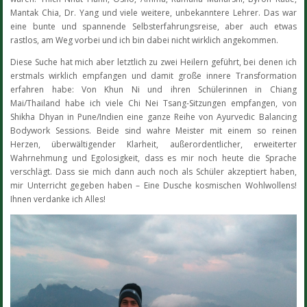
Mantak Chia, Dr. Yang und viele weitere, unbekanntere Lehrer. Das war
eine bunte und spannende Selbsterfahrungsreise, aber auch etwas
rastlos, am Weg vorbei und ich bin dabei nicht wirklich angekommen.
Diese Suche hat mich aber letztlich zu zwei Heilern geführt, bei denen ich
erstmals wirklich empfangen und damit große innere Transformation
erfahren habe: Von Khun Ni und ihren Schülerinnen in Chiang
Mai/Thailand habe ich viele Chi Nei Tsang-Sitzungen empfangen, von
Shikha Dhyan in Pune/Indien eine ganze Reihe von Ayurvedic Balancing
Bodywork Sessions. Beide sind wahre Meister mit einem so reinen
Herzen, überwältigender Klarheit, außerordentlicher, erweiterter
Wahrnehmung und Egolosigkeit, dass es mir noch heute die Sprache
verschlägt. Dass sie mich dann auch noch als Schüler akzeptiert haben,
mir Unterricht gegeben haben – Eine Dusche kosmischen Wohlwollens!
Ihnen verdanke ich Alles!