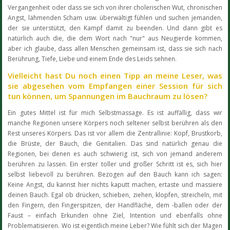
Vergangenheit oder dass sie sich von ihrer cholerischen Wut, chronischen
Angst, lähmenden Scham usw. überwältigt fühlen und suchen jemanden,
der sie unterstützt, den Kampf damit zu beenden. Und dann gibt es
natürlich auch die, die dem Wort nach "nur" aus Neugierde kommen,
aber ich glaube, dass allen Menschen gemeinsam ist, dass sie sich nach
Berührung, Tiefe, Liebe und einem Ende des Leids sehnen.
Vielleicht hast Du noch einen Tipp an meine Leser, was
sie abgesehen vom Empfangen einer Session für sich
tun können, um Spannungen im Bauchraum zu lösen?
Ein gutes Mittel ist für mich Selbstmassage. Es ist auffällig, dass wir
manche Regionen unsere Körpers noch seltener selbst berühren als den
Rest unseres Körpers. Das ist vor allem die Zentrallinie: Kopf, Brustkorb,
die Brüste, der Bauch, die Genitalien. Das sind natürlich genau die
Regionen, bei denen es auch schwierig ist, sich von jemand anderem
berühren zu lassen. Ein erster toller und großer Schritt ist es, sich hier
selbst liebevoll zu berühren. Bezogen auf den Bauch kann ich sagen:
Keine Angst, du kannst hier nichts kaputt machen, ertaste und massiere
deinen Bauch. Egal ob drücken, schieben, ziehen, klopfen, streicheln, mit
den Fingern, den Fingerspitzen, der Handfläche, dem -ballen oder der
Faust – einfach Erkunden ohne Ziel, Intention und ebenfalls ohne
Problematisieren. Wo ist eigentlich meine Leber? Wie fühlt sich der Magen