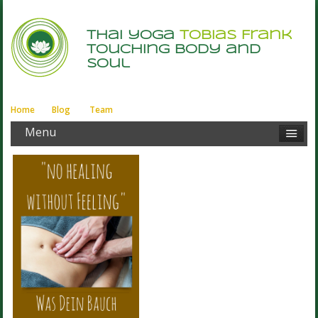
thai yoga
Tobias Frank
touching body and
soul
Home
Blog
Team
Menu