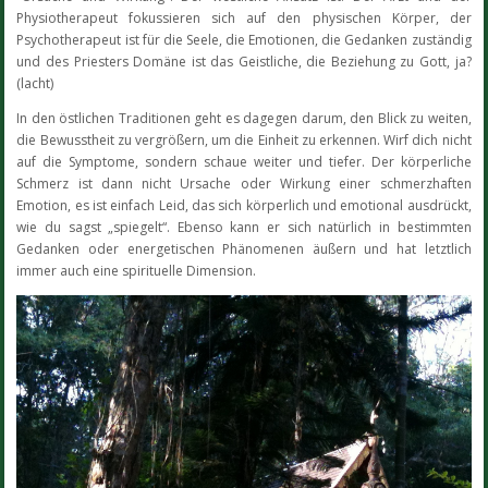
Physiotherapeut fokussieren sich auf den physischen Körper, der
Psychotherapeut ist für die Seele, die Emotionen, die Gedanken zuständig
und des Priesters Domäne ist das Geistliche, die Beziehung zu Gott, ja?
(lacht)
In den östlichen Traditionen geht es dagegen darum, den Blick zu weiten,
die Bewusstheit zu vergrößern, um die Einheit zu erkennen. Wirf dich nicht
auf die Symptome, sondern schaue weiter und tiefer. Der körperliche
Schmerz ist dann nicht Ursache oder Wirkung einer schmerzhaften
Emotion, es ist einfach Leid, das sich körperlich und emotional ausdrückt,
wie du sagst „spiegelt“. Ebenso kann er sich natürlich in bestimmten
Gedanken oder energetischen Phänomenen äußern und hat letztlich
immer auch eine spirituelle Dimension.