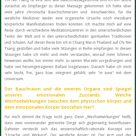
zunächst als Empfänger zu dieser Massage gekommen. Ich hatte über
viele Jahre chronische Bauchschmerzen und -beschwerden, für die
westliche Mediziner weder eine organische Ursache noch messbare
körperliche Manifestationen finden konnten. Ich machte mich auf eine
Reise durch verschiedene Meditationszentren in den unterschiedlichsten
Teilen der Welt und in den unterschiedlichsten spirituellen Traditionen
und Schulen. Auf dieser Reise bin ich in Chiang Mai in Thailand auf Chi Nei
Tsang gestoßen und habe viele Sitzungen in Reihe empfangen. In diesen
Sitzungen habe ich mehr und mehr verstanden, worauf mein Schmerz
hinweisen wollte, bin immer mehr zu seinen Wurzeln vorgedrungen und
habe viel herumgetragenen Ballast losgelassen. Danach habe ich mich
sehr leicht, frei, ganz bzw. integriert gefühlt, sehr "in tune" mit dem
Universum.
Der Bauchraum und die inneren Organe sind Spiegel
unseres emotionalen Zustands. Welche
Wechselwirkungen zwischen dem physischen Körper und
dem emotionalen Körper bestehen hier?
Für mich stimmt die Frage nicht ganz. Denn „Wechselwirkungen“ heißt,
dass zwei voneinander getrennte Dinge sich gegenseitig beeinflussen.
Dahinter versteckt sich das wissenschaftlich-rationale Konzept von
"Ursache und Wirkung". Der westliche Ansatz ist: Der Arzt und der