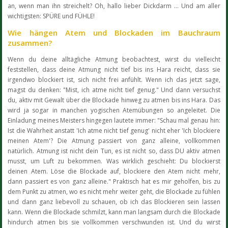
an, wenn man ihn streichelt? Oh, hallo lieber Dickdarm … Und am aller
wichtigsten: SPÜRE und FÜHLE!
Wie hängen Atem und Blockaden im Bauchraum
zusammen?
Wenn du deine alltägliche Atmung beobachtest, wirst du vielleicht
feststellen, dass deine Atmung nicht tief bis ins Hara reicht, dass sie
irgendwo blockiert ist, sich nicht frei anfühlt. Wenn ich das jetzt sage,
magst du denken: "Mist, ich atme nicht tief genug." Und dann versuchst
du, aktiv mit Gewalt über die Blockade hinweg zu atmen bis ins Hara. Das
wird ja sogar in manchen yogischen Atemübungen so angeleitet. Die
Einladung meines Meisters hingegen lautete immer: "Schau mal genau hin:
Ist die Wahrheit anstatt 'Ich atme nicht tief genug' nicht eher 'Ich blockiere
meinen Atem'? Die Atmung passiert von ganz alleine, vollkommen
natürlich. Atmung ist nicht dein Tun, es ist nicht so, dass DU aktiv atmen
musst, um Luft zu bekommen. Was wirklich geschieht: Du blockierst
deinen Atem. Löse die Blockade auf, blockiere den Atem nicht mehr,
dann passiert es von ganz alleine." Praktisch hat es mir geholfen, bis zu
dem Punkt zu atmen, wo es nicht mehr weiter geht, die Blockade zu fühlen
und dann ganz liebevoll zu schauen, ob ich das Blockieren sein lassen
kann. Wenn die Blockade schmilzt, kann man langsam durch die Blockade
hindurch atmen bis sie vollkommen verschwunden ist. Und du wirst