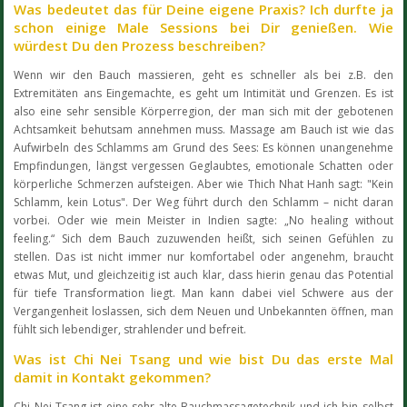
Was bedeutet das für Deine eigene Praxis? Ich durfte ja
schon einige Male Sessions bei Dir genießen. Wie
würdest Du den Prozess beschreiben?
Wenn wir den Bauch massieren, geht es schneller als bei z.B. den
Extremitäten ans Eingemachte, es geht um Intimität und Grenzen. Es ist
also eine sehr sensible Körperregion, der man sich mit der gebotenen
Achtsamkeit behutsam annehmen muss. Massage am Bauch ist wie das
Aufwirbeln des Schlamms am Grund des Sees: Es können unangenehme
Empfindungen, längst vergessen Geglaubtes, emotionale Schatten oder
körperliche Schmerzen aufsteigen. Aber wie Thich Nhat Hanh sagt: "Kein
Schlamm, kein Lotus". Der Weg führt durch den Schlamm – nicht daran
vorbei. Oder wie mein Meister in Indien sagte: „No healing without
feeling.“ Sich dem Bauch zuzuwenden heißt, sich seinen Gefühlen zu
stellen. Das ist nicht immer nur komfortabel oder angenehm, braucht
etwas Mut, und gleichzeitig ist auch klar, dass hierin genau das Potential
für tiefe Transformation liegt. Man kann dabei viel Schwere aus der
Vergangenheit loslassen, sich dem Neuen und Unbekannten öffnen, man
fühlt sich lebendiger, strahlender und befreit.
Was ist Chi Nei Tsang und wie bist Du das erste Mal
damit in Kontakt gekommen?
Chi Nei Tsang ist eine sehr alte Bauchmassagetechnik und ich bin selbst