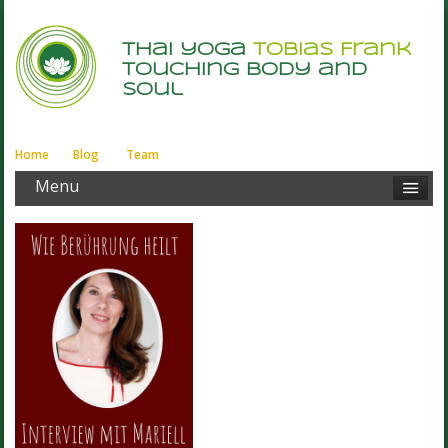
thai yoga
Tobias Frank
touching body and
soul
Home
Blog
Team
Menu