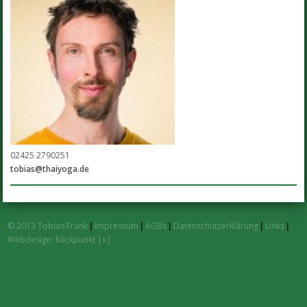
02425 2790251
tobias@thaiyoga.de
© 2013 Tobias Frank
|
Impressum
|
AGBs
|
Datenschutzerklärung
|
Links
|
Webdesign: blickpunkt |x|