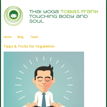
thai yoga
Tobias Frank
touching body and
soul
Home
Blog
Team
Tipps & Tricks für Yogalehrer