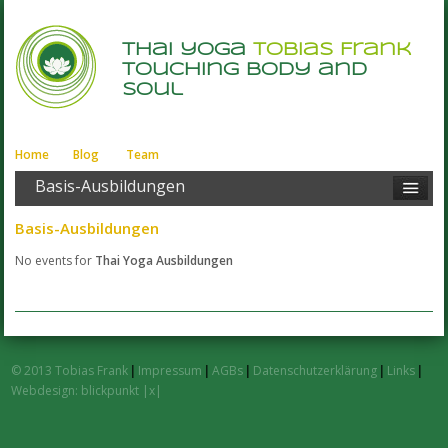
thai yoga
Tobias Frank
touching body and
soul
Home
Blog
Team
Basis-Ausbildungen
Basis-Ausbildungen
No events for
Thai Yoga Ausbildungen
© 2013 Tobias Frank
|
Impressum
|
AGBs
|
Datenschutzerklärung
|
Links
|
Webdesign: blickpunkt |x|