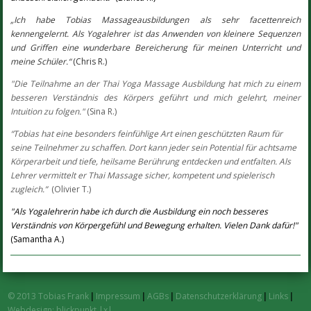
„Ich habe Tobias Massageausbildungen als sehr facettenreich
kennengelernt. Als Yogalehrer ist das Anwenden von kleinere Sequenzen
und Griffen eine wunderbare Bereicherung für meinen Unterricht und
meine Schüler.“
(Chris R.)
"Die Teilnahme an der Thai Yoga Massage Ausbildung hat mich zu einem
besseren Verständnis des Körpers geführt und mich gelehrt, meiner
Intuition zu folgen."
(Sina R.)
“Tobias hat eine besonders feinfühlige Art einen geschützten Raum für
seine Teilnehmer zu schaffen. Dort kann jeder sein Potential für achtsame
Körperarbeit und tiefe, heilsame Berührung
entdecken und entfalten. Als
Lehrer vermittelt er Thai Massage sicher, kompetent und spielerisch
zugleich.”
(Olivier T.)
"Als Yogalehrerin habe ich durch die Ausbildung ein noch besseres
Verständnis von Körpergefühl und Bewegung erhalten. Vielen Dank dafür!"
(Samantha A.)
© 2013 Tobias Frank
|
Impressum
|
AGBs
|
Datenschutzerklärung
|
Links
|
Webdesign: blickpunkt |x|