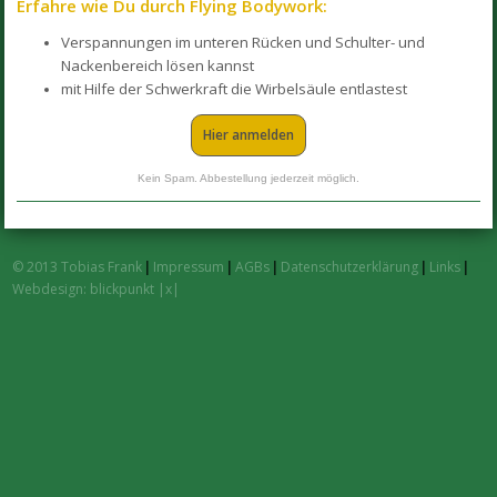
Erfahre wie Du durch Flying Bodywork:
Verspannungen im unteren Rücken und Schulter- und
Nackenbereich lösen kannst
mit Hilfe der Schwerkraft die Wirbelsäule entlastest
Hier anmelden
Kein Spam. Abbestellung jederzeit möglich.
© 2013 Tobias Frank
|
Impressum
|
AGBs
|
Datenschutzerklärung
|
Links
|
Webdesign: blickpunkt |x|