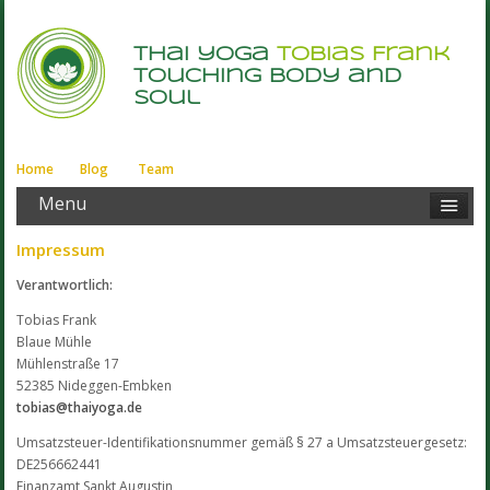
thai yoga
Tobias Frank
touching body and
soul
Home
Blog
Team
Menu
Impressum
Verantwortlich:
Tobias Frank
Blaue Mühle
Mühlenstraße 17
52385 Nideggen-Embken
tobias@thaiyoga.de
Umsatzsteuer-Identifikationsnummer gemäß § 27 a Umsatzsteuergesetz:
DE256662441
Finanzamt Sankt Augustin