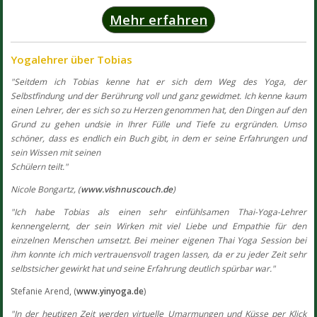
Mehr erfahren
Yogalehrer über Tobias
"Seitdem ich Tobias kenne hat er sich dem Weg des Yoga, der
Selbstfindung und der Berührung voll und ganz gewidmet. Ich kenne kaum
einen Lehrer, der es sich so zu Herzen genommen hat, den Dingen auf den
Grund zu gehen undsie in Ihrer Fülle und Tiefe zu ergründen. Umso
schöner, dass es endlich ein Buch gibt, in dem er seine Erfahrungen und
sein Wissen mit seinen
Schülern teilt."
Nicole Bongartz, (
www.vishnuscouch.de
)
"Ich habe Tobias als einen sehr einfühlsamen Thai-Yoga-Lehrer
kennengelernt, der sein Wirken mit viel Liebe und Empathie für den
einzelnen Menschen umsetzt. Bei meiner eigenen Thai Yoga Session bei
ihm konnte ich mich vertrauensvoll tragen lassen, da er zu jeder Zeit sehr
selbstsicher gewirkt hat und seine Erfahrung deutlich spürbar war."
Stefanie Arend, (
www.yinyoga.de
)
"In der heutigen Zeit werden virtuelle Umarmungen und Küsse per Klick