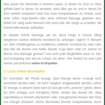
Was waren die Momente in Deinem Leben, in denen Du Dich im Fluss
gefühlt hast? In denen Du wusstest, dass alles gut ist, und in denen Du
Dich wirklich entspannt hast? Das kann beispielsweise im Urlaub, nach
einer tollen Yoga-Stunde oder einer schönen Massage gewesen sein.
Nimm Dir ruhig einen Moment Zeit, eine Liste der Dinge zu erstellen, die
Deinen Akku wieder auftanken.
Im zweiten Schritt überlege, wie Du diese Dinge in Deinen Alltag
integrieren kannst: Vielleicht möchtest Du anfangen, täglich 15 Minuten
vor dem Schlafengehen zu meditieren, vielleicht möchtest Du zwei oder
drei Mal die Woche eine halbe Stunde Yoga üben oder Dir einmal im
Monat eine Massage gönnen? Und nicht jede Möglichkeit muss so zeit-
und kostspielig sein wie ein Urlaub am Meer. Hier findest Du eine Liste
meiner persönlichen
sieben Kraftquellen
.
3. Löse Deine Blockaden
Ein Grundsatz der Physik besagt, dass Energie weder erzeugt noch
vernichtet werden kann. Sie kann lediglich umgewandelt werden. Leben
IST Energie. In diesem Sinne kann Dir Energie nicht „verloren“ gehen. Wenn
Du Dich schlapp und energielos fühlst, deutet das darauf hin, dass
irgendetwas in Deinem physischen oder energetischen Körper den Fluss
von Energie blockiert. Solche Blockaden können beispielsweise durch