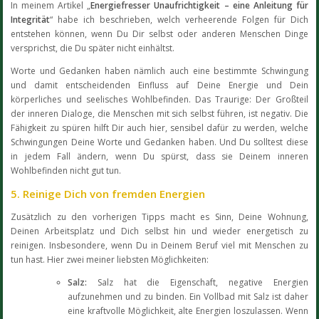
In meinem Artikel „
Energiefresser Unaufrichtigkeit – eine Anleitung für
Integrität
“ habe ich beschrieben, welch verheerende Folgen für Dich
entstehen können, wenn Du Dir selbst oder anderen Menschen Dinge
versprichst, die Du später nicht einhältst.
Worte und Gedanken haben nämlich auch eine bestimmte Schwingung
und damit entscheidenden Einfluss auf Deine Energie und Dein
körperliches und seelisches Wohlbefinden. Das Traurige: Der Großteil
der inneren Dialoge, die Menschen mit sich selbst führen, ist negativ. Die
Fähigkeit zu spüren hilft Dir auch hier, sensibel dafür zu werden, welche
Schwingungen Deine Worte und Gedanken haben. Und Du solltest diese
in jedem Fall ändern, wenn Du spürst, dass sie Deinem inneren
Wohlbefinden nicht gut tun.
5. Reinige Dich von fremden Energien
Zusätzlich zu den vorherigen Tipps macht es Sinn, Deine Wohnung,
Deinen Arbeitsplatz und Dich selbst hin und wieder energetisch zu
reinigen. Insbesondere, wenn Du in Deinem Beruf viel mit Menschen zu
tun hast. Hier zwei meiner liebsten Möglichkeiten:
Salz:
Salz hat die Eigenschaft, negative Energien
aufzunehmen und zu binden. Ein Vollbad mit Salz ist daher
eine kraftvolle Möglichkeit, alte Energien loszulassen. Wenn