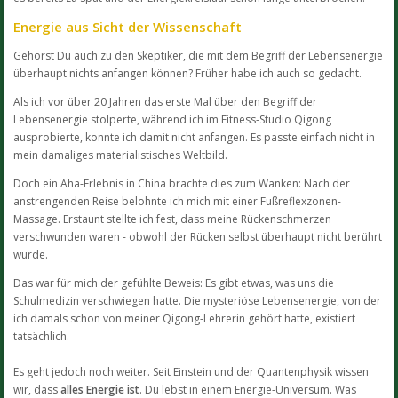
Energie aus Sicht der Wissenschaft
Gehörst Du auch zu den Skeptiker, die mit dem Begriff der Lebensenergie
überhaupt nichts anfangen können? Früher habe ich auch so gedacht.
Als ich vor über 20 Jahren das erste Mal über den Begriff der
Lebensenergie stolperte, während ich im Fitness-Studio Qigong
ausprobierte, konnte ich damit nicht anfangen. Es passte einfach nicht in
mein damaliges materialistisches Weltbild.
Doch ein Aha-Erlebnis in China brachte dies zum Wanken: Nach der
anstrengenden Reise belohnte ich mich mit einer Fußreflexzonen-
Massage. Erstaunt stellte ich fest, dass meine Rückenschmerzen
verschwunden waren - obwohl der Rücken selbst überhaupt nicht berührt
wurde.
Das war für mich der gefühlte Beweis: Es gibt etwas, was uns die
Schulmedizin verschwiegen hatte. Die mysteriöse Lebensenergie, von der
ich damals schon von meiner Qigong-Lehrerin gehört hatte, existiert
tatsächlich.
Es geht jedoch noch weiter. Seit Einstein und der Quantenphysik wissen
wir, dass
alles Energie ist
. Du lebst in einem Energie-Universum. Was