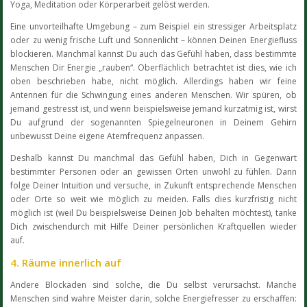
Yoga, Meditation oder Körperarbeit gelöst werden.
Eine unvorteilhafte Umgebung – zum Beispiel ein stressiger Arbeitsplatz
oder zu wenig frische Luft und Sonnenlicht – können Deinen Energiefluss
blockieren. Manchmal kannst Du auch das Gefühl haben, dass bestimmte
Menschen Dir Energie „rauben“. Oberflächlich betrachtet ist dies, wie ich
oben beschrieben habe, nicht möglich. Allerdings haben wir feine
Antennen für die Schwingung eines anderen Menschen. Wir spüren, ob
jemand gestresst ist, und wenn beispielsweise jemand kurzatmig ist, wirst
Du aufgrund der sogenannten Spiegelneuronen in Deinem Gehirn
unbewusst Deine eigene Atemfrequenz anpassen.
Deshalb kannst Du manchmal das Gefühl haben, Dich in Gegenwart
bestimmter Personen oder an gewissen Orten unwohl zu fühlen. Dann
folge Deiner Intuition und versuche, in Zukunft entsprechende Menschen
oder Orte so weit wie möglich zu meiden. Falls dies kurzfristig nicht
möglich ist (weil Du beispielsweise Deinen Job behalten möchtest), tanke
Dich zwischendurch mit Hilfe Deiner persönlichen Kraftquellen wieder
auf.
4. Räume innerlich auf
Andere Blockaden sind solche, die Du selbst verursachst. Manche
Menschen sind wahre Meister darin, solche Energiefresser zu erschaffen: