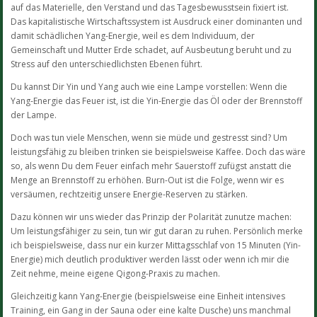
auf das Materielle, den Verstand und das Tagesbewusstsein fixiert ist.
Das kapitalistische Wirtschaftssystem ist Ausdruck einer dominanten und
damit schädlichen Yang-Energie, weil es dem Individuum, der
Gemeinschaft und Mutter Erde schadet, auf Ausbeutung beruht und zu
Stress auf den unterschiedlichsten Ebenen führt.
Du kannst Dir Yin und Yang auch wie eine Lampe vorstellen: Wenn die
Yang-Energie das Feuer ist, ist die Yin-Energie das Öl oder der Brennstoff
der Lampe.
Doch was tun viele Menschen, wenn sie müde und gestresst sind? Um
leistungsfähig zu bleiben trinken sie beispielsweise Kaffee. Doch das wäre
so, als wenn Du dem Feuer einfach mehr Sauerstoff zufügst anstatt die
Menge an Brennstoff zu erhöhen. Burn-Out ist die Folge, wenn wir es
versäumen, rechtzeitig unsere Energie-Reserven zu stärken.
Dazu können wir uns wieder das Prinzip der Polarität zunutze machen:
Um leistungsfähiger zu sein, tun wir gut daran zu ruhen. Persönlich merke
ich beispielsweise, dass nur ein kurzer Mittagsschlaf von 15 Minuten (Yin-
Energie) mich deutlich produktiver werden lässt oder wenn ich mir die
Zeit nehme, meine eigene Qigong-Praxis zu machen.
Gleichzeitig kann Yang-Energie (beispielsweise eine Einheit intensives
Training, ein Gang in der Sauna oder eine kalte Dusche) uns manchmal