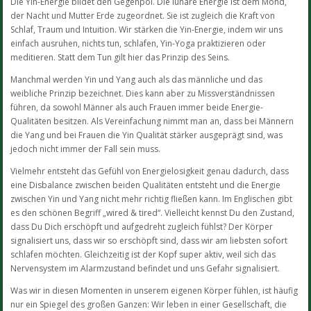
Die Yin-Energie bildet den Gegenpol. Die lunare Energie ist dem Mond,
der Nacht und Mutter Erde zugeordnet. Sie ist zugleich die Kraft von
Schlaf, Traum und Intuition. Wir stärken die Yin-Energie, indem wir uns
einfach ausruhen, nichts tun, schlafen, Yin-Yoga praktizieren oder
meditieren. Statt dem Tun gilt hier das Prinzip des Seins.
Manchmal werden Yin und Yang auch als das männliche und das
weibliche Prinzip bezeichnet. Dies kann aber zu Missverständnissen
führen, da sowohl Männer als auch Frauen immer beide Energie-
Qualitäten besitzen. Als Vereinfachung nimmt man an, dass bei Männern
die Yang und bei Frauen die Yin Qualität stärker ausgeprägt sind, was
jedoch nicht immer der Fall sein muss.
Vielmehr entsteht das Gefühl von Energielosigkeit genau dadurch, dass
eine Disbalance zwischen beiden Qualitäten entsteht und die Energie
zwischen Yin und Yang nicht mehr richtig fließen kann. Im Englischen gibt
es den schönen Begriff „wired & tired“. Vielleicht kennst Du den Zustand,
dass Du Dich erschöpft und aufgedreht zugleich fühlst? Der Körper
signalisiert uns, dass wir so erschöpft sind, dass wir am liebsten sofort
schlafen möchten. Gleichzeitig ist der Kopf super aktiv, weil sich das
Nervensystem im Alarmzustand befindet und uns Gefahr signalisiert.
Was wir in diesen Momenten in unserem eigenen Körper fühlen, ist häufig
nur ein Spiegel des großen Ganzen: Wir leben in einer Gesellschaft, die