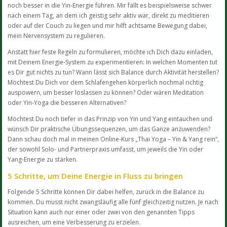
noch besser in die Yin-Energie führen. Mir fällt es beispielsweise schwer
nach einem Tag, an dem ich geistig sehr aktiv war, direkt zu meditieren
oder auf der Couch zu liegen und mir hilft achtsame Bewegung dabei,
mein Nervensystem zu regulieren.
Anstatt hier feste Regeln zu formulieren, möchte ich Dich dazu einladen,
mit Deinem Energie-System zu experimentieren: In welchen Momenten tut
es Dir gut nichts zu tun? Wann lässt sich Balance durch Aktivität herstellen?
Möchtest Du Dich vor dem Schlafengehen körperlich nochmal richtig
auspowern, um besser loslassen zu können? Oder wären Meditation
oder Yin-Yoga die besseren Alternativen?
Möchtest Du noch tiefer in das Prinzip von Yin und Yang eintauchen und
wünsch Dir praktische Übungssequenzen, um das Ganze anzuwenden?
Dann schau doch mal in meinen Online-Kurs „Thai Yoga – Yin & Yang rein“,
der sowohl Solo- und Partnerpraxis umfasst, um jeweils die Yin oder
Yang-Energie zu stärken.
5 Schritte, um Deine Energie in Fluss zu bringen
Folgende 5 Schritte können Dir dabei helfen, zurück in die Balance zu
kommen. Du musst nicht zwangsläufig alle fünf gleichzeitig nutzen. Je nach
Situation kann auch nur einer oder zwei von den genannten Tipps
ausreichen, um eine Verbesserung zu erzielen.