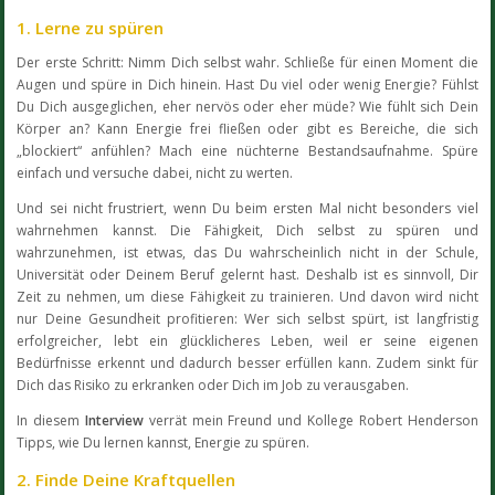
1. Lerne zu spüren
Der erste Schritt: Nimm Dich selbst wahr. Schließe für einen Moment die
Augen und spüre in Dich hinein. Hast Du viel oder wenig Energie? Fühlst
Du Dich ausgeglichen, eher nervös oder eher müde? Wie fühlt sich Dein
Körper an? Kann Energie frei fließen oder gibt es Bereiche, die sich
„blockiert“ anfühlen? Mach eine nüchterne Bestandsaufnahme. Spüre
einfach und versuche dabei, nicht zu werten.
Und sei nicht frustriert, wenn Du beim ersten Mal nicht besonders viel
wahrnehmen kannst. Die Fähigkeit, Dich selbst zu spüren und
wahrzunehmen, ist etwas, das Du wahrscheinlich nicht in der Schule,
Universität oder Deinem Beruf gelernt hast. Deshalb ist es sinnvoll, Dir
Zeit zu nehmen, um diese Fähigkeit zu trainieren. Und davon wird nicht
nur Deine Gesundheit profitieren: Wer sich selbst spürt, ist langfristig
erfolgreicher, lebt ein glücklicheres Leben, weil er seine eigenen
Bedürfnisse erkennt und dadurch besser erfüllen kann. Zudem sinkt für
Dich das Risiko zu erkranken oder Dich im Job zu verausgaben.
In diesem
Interview
verrät mein Freund und Kollege Robert Henderson
Tipps, wie Du lernen kannst, Energie zu spüren.
2. Finde Deine Kraftquellen