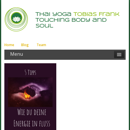
thai yoga
Tobias Frank
touching body and
soul
Home
Blog
Team
Menu